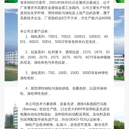
资本9000万港币，2001年08月01日在肇庆注册成立，位于
广东肇庆市高要区金渡镇金渡工业园内。公司主要生产经营
差别化化学纤维、弹性锦纶与涤纶及上述产品的染整，属于
高新技术企业。厂房面积达8万平方米，月生产能力达600吨
。
本公司主要产品有：
1、锦纶系列：70D/1、70D/2、100D/1、100D/2、40
D/1、40D/2、50D/1、50D/2等有色和本白尼龙丝 。
2、拉架系列：杜邦莱卡、透明拉架，1570、1870、20
30、2040、2070、2075、3070、4070、4075等各种规格
的尼龙、涤纶有色与本色拉架 。
3、涤纶系列：75D、100D、150D、300D等各种弹性
涤纶色纱 。
4、新型弹性锦纶与涤纶拼捻、包覆色纱，以及环保锦
纶、涤纶弹性色纱 。
本公司技术力量雄厚，设备先进，拥有4条德国巴马格
（Barmag）纺丝生产线、12台意大利RPR加弹机及先进全
电脑自动化控制染缸、染料助剂自动配送系统。染化料及助
剂采用配套环保先进产品，符合OEKO-TEX认证标准 。
锦纶产品色泽鲜艳，缸差小，染色坚牢度高，耐水洗牢