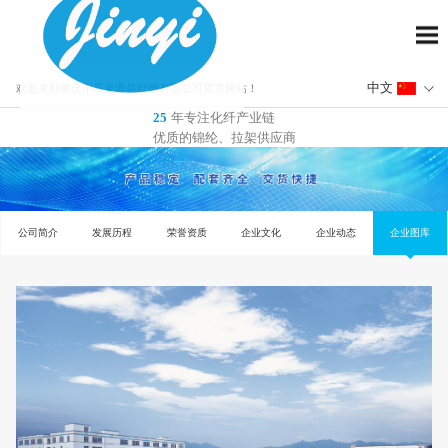
欢迎来到肇庆市高要晋益纤维有限公司官方网站！
年专注化纤产业链
25
优质的锦纶、拉架供应商
公司简介
发展历程
荣誉资质
企业文化
企业动态