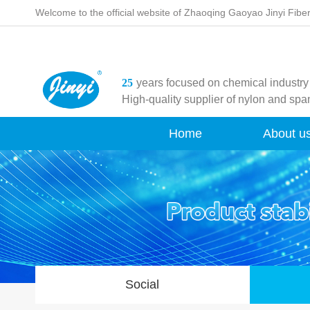
Welcome to the official website of Zhaoqing Gaoyao Jinyi Fiber
25
years focused on chemical industry
High-quality supplier of nylon and sp
Home
About u
Social