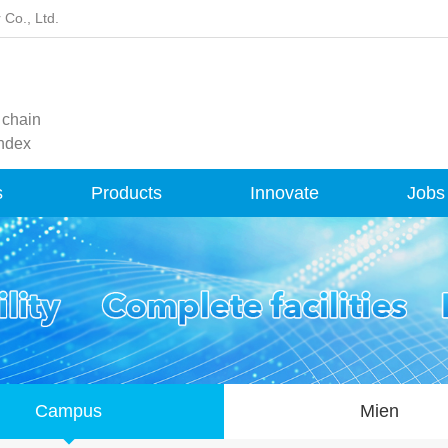
 Co., Ltd.
 chain
andex
s
Products
Innovate
Jobs
Campus
Mien